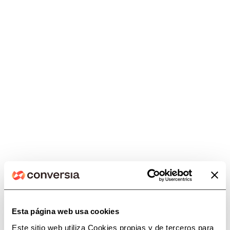
Sesión informativa online sobre
facturación electrónica para los
miembros de CAF CÓRDOBA
Esta página web usa cookies
Este sitio web utiliza Cookies propias y de terceros para