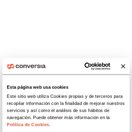
atenderte
872 98 76 65

Temas relacionados
¡Escríbenos!
cafbizkaia
caf bizkaia
cafbl
cafgi
caf girona
Esta página web usa cookies
Te responderemos a la mayor
Cafguial
caf huelva
caf jaen
caf malaga
Este sitio web utiliza Cookies propias y de terceros para
brevedad posible
recopilar información con la finalidad de mejorar nuestros
caf palencia
caf sevilla
caf tenerife
servicios y así como el análisis de sus hábitos de
info@conversia.es
camino de santiago
coafa
navegación. Puede obtener más información en la
Política de Cookies
.
colegio administradores de fincas alicante