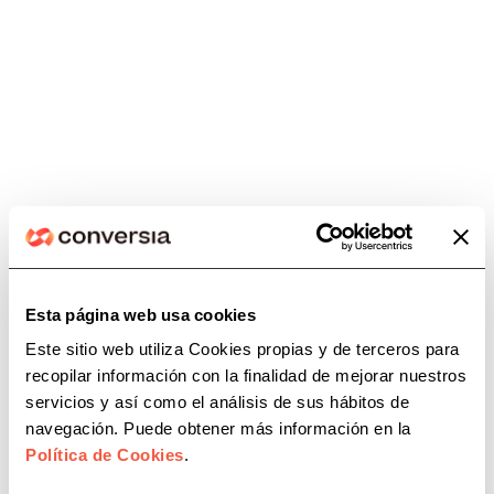
En Conversia,
te asesoramos a ti y
a tus comunidades
en Protección
de Datos (RGPD-LOPDGDD),
Coordinación de Actividades
Empresariales (CAE) y Prevención de
Riesgos Laborales (PRL), de la mano
de
ASPY Prevención.
Servicio para comunidades
Esta página web usa cookies
Este sitio web utiliza Cookies propias y de terceros para
recopilar información con la finalidad de mejorar nuestros
servicios y así como el análisis de sus hábitos de
navegación. Puede obtener más información en la
Política de Cookies
.
Protección de datos