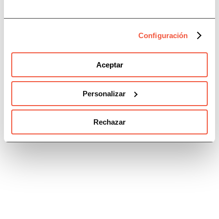
colegio administradores de fincas alicante
colegio administradores de fincas malaga
Configuración
colegio administradores de fincas tenerife
colegio administradores fincas barcelona-lleida
Aceptar
colegio administradores fincas girona
Personalizar
colegio administradores fincas huelva
colegio administradores fincas jaen
Rechazar
colegio administradores fincas palencia
colegio de administradores de fincas de bizkaia
colegio de administradores de fincas de Gipuzkoa y Álava
colegio de administradores de fincas de Málaga
consejo general de administradores de fincas de españa
prevención blanqueo capitales