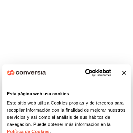
Estamos encantados de poder
atenderte
872 98 76 65

Temas relacionados
¡Escríbenos!
Esta página web usa cookies
cafbizkaia
caf bizkaia
cafbl
cafgi
caf girona
Te responderemos a la mayor
Este sitio web utiliza Cookies propias y de terceros para
Cafguial
caf huelva
caf jaen
caf malaga
brevedad posible
recopilar información con la finalidad de mejorar nuestros
servicios y así como el análisis de sus hábitos de
caf palencia
caf sevilla
caf tenerife
info@conversia.es
navegación. Puede obtener más información en la
camino de santiago
coafa
Política de Cookies
.