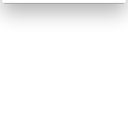
Sobre nosotros
Quiénes somos
Nuestras delegaciones
Boletín de noticias
Trabaja con nosotros
Sites Conversia
Conversia
Signo
Mundolopd
Esfera Digital