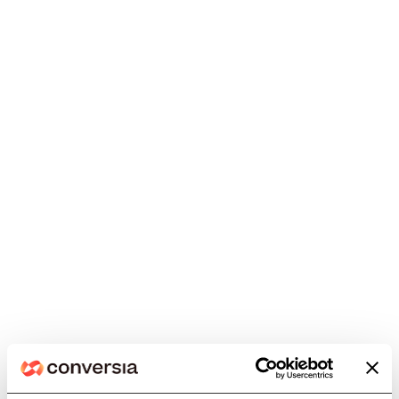
¿Tienes
dudas?
Estamos aquí
para ayudarte
Nos ocupamos de la parte
legal, tú de gestionar las
comunidades. Protege tu
despacho y cumple con la
normativa, fácil y sin
complicaciones.
¡Contáctanos!