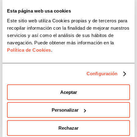
Habla con un
Esta página web usa cookies
Este sitio web utiliza Cookies propias y de terceros para
experto
recopilar información con la finalidad de mejorar nuestros
servicios y así como el análisis de sus hábitos de
navegación. Puede obtener más información en la
Política de Cookies
.
Información Legal
Configuración
Aviso Legal
Aceptar
Política de Privacidad
Personalizar
Política de Cookies
Política de Redes Sociales
Rechazar