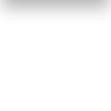
Sesión informativa online sobre
facturación electrónica para los
miembros de CAF CÓRDOBA
Categorías
Recursos
Eventos