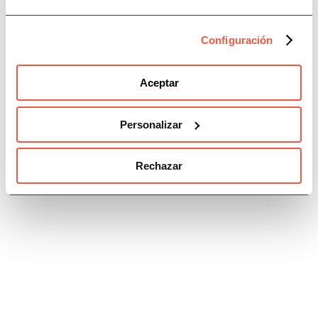
Política de Redes Sociales
Configuración
Sobre nosotros
Aceptar
Quiénes somos
Personalizar
Nuestras delegaciones
Boletín de noticias
Rechazar
Trabaja con nosotros
Sites Conversia
Conversia
Signo